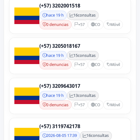
(+57) 3202001518
hace 19 h
16
consultas
0 denuncias
+57
CO
Móvil
(+57) 3205018167
hace 19 h
15
consultas
0 denuncias
+57
CO
Móvil
(+57) 3209643017
hace 19 h
13
consultas
0 denuncias
+57
CO
Móvil
(+57) 3119742178
2026-08-05 17:39
16
consultas