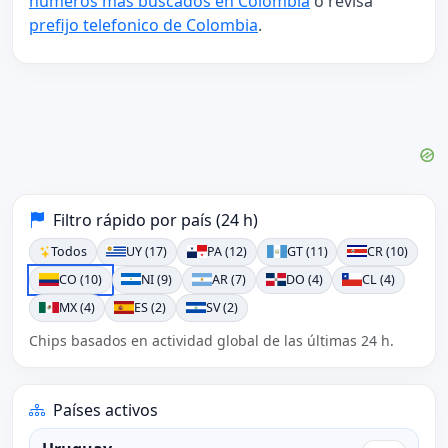
numeros mas buscados en Colombia
o revisa
prefijo telefonico de Colombia
.
Filtro rápido por país (24 h)
Todos
UY (17)
PA (12)
GT (11)
CR (10)
CO (10)
NI (9)
AR (7)
DO (4)
CL (4)
MX (4)
ES (2)
SV (2)
Chips basados en actividad global de las últimas 24 h.
Países activos