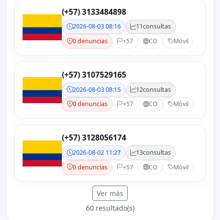
(+57) 3133484898
2026-08-03 08:16
11
consultas
0 denuncias
+57
CO
Móvil
(+57) 3107529165
2026-08-03 08:15
12
consultas
0 denuncias
+57
CO
Móvil
(+57) 3128056174
2026-08-02 11:27
13
consultas
0 denuncias
+57
CO
Móvil
Ver más
60 resultado(s)