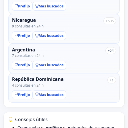
Prefijo
Mas buscados
Nicaragua
+505
9 consultas en 24 h
Prefijo
Mas buscados
Argentina
+54
7 consultas en 24 h
Prefijo
Mas buscados
República Dominicana
+1
4 consultas en 24 h
Prefijo
Mas buscados
Consejos útiles
Comprueba el
prefijo
y el
país
antes de responder.