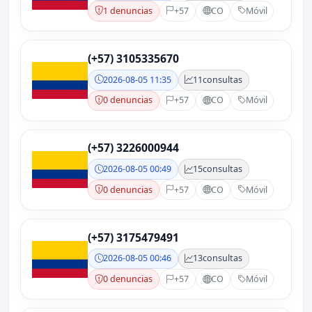
1 denuncias
+57
CO
Móvil
(+57) 3105335670
2026-08-05 11:35
11
consultas
0 denuncias
+57
CO
Móvil
(+57) 3226000944
2026-08-05 00:49
15
consultas
0 denuncias
+57
CO
Móvil
(+57) 3175479491
2026-08-05 00:46
13
consultas
0 denuncias
+57
CO
Móvil