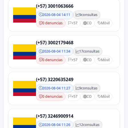
(+57) 3001063666
2026-08-04 14:11
9
consultas
0 denuncias
+57
CO
Móvil
(+57) 3002179468
2026-08-04 11:34
17
consultas
0 denuncias
+57
CO
Móvil
(+57) 3220635249
2026-08-04 11:27
9
consultas
0 denuncias
+57
CO
Móvil
(+57) 3246900914
2026-08-04 11:26
12
consultas