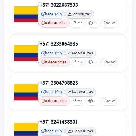
(+57) 3022667593
hace 14 h
8
consultas
0 denuncias
+57
CO
Móvil
(+57) 3233064385
hace 19 h
14
consultas
0 denuncias
+57
CO
Móvil
(+57) 3504798825
hace 19 h
14
consultas
0 denuncias
+57
CO
Móvil
(+57) 3241438301
hace 19 h
15
consultas