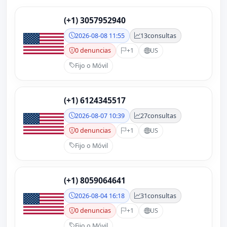
(+1) 3057952940
2026-08-08 11:55
13
consultas
0 denuncias
+1
US
Fijo o Móvil
(+1) 6124345517
2026-08-07 10:39
27
consultas
0 denuncias
+1
US
Fijo o Móvil
(+1) 8059064641
2026-08-04 16:18
31
consultas
0 denuncias
+1
US
Fijo o Móvil