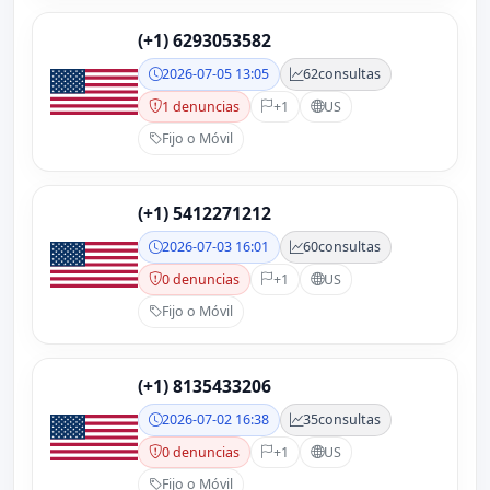
(+1) 6293053582
2026-07-05 13:05
62
consultas
1 denuncias
+1
US
Fijo o Móvil
(+1) 5412271212
2026-07-03 16:01
60
consultas
0 denuncias
+1
US
Fijo o Móvil
(+1) 8135433206
2026-07-02 16:38
35
consultas
0 denuncias
+1
US
Fijo o Móvil