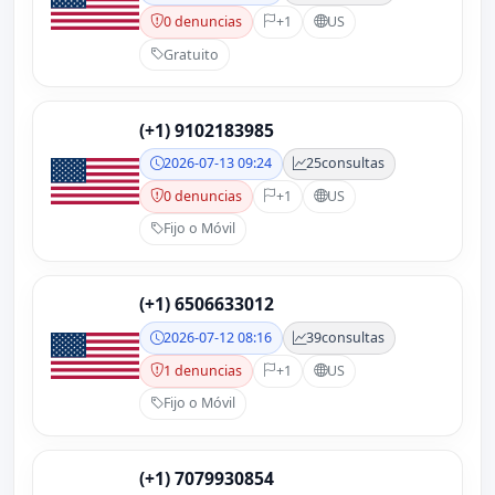
0 denuncias
+1
US
Gratuito
(+1) 9102183985
2026-07-13 09:24
25
consultas
0 denuncias
+1
US
Fijo o Móvil
(+1) 6506633012
2026-07-12 08:16
39
consultas
1 denuncias
+1
US
Fijo o Móvil
(+1) 7079930854