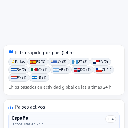
Filtro rápido por país (24 h)
Todos
ES (3)
UY (3)
GT (3)
PA (2)
SV (2)
MX (1)
AR (1)
DO (1)
CL (1)
PY (1)
NI (1)
Chips basados en actividad global de las últimas 24 h.
Países activos
España
+34
3 consultas en 24 h