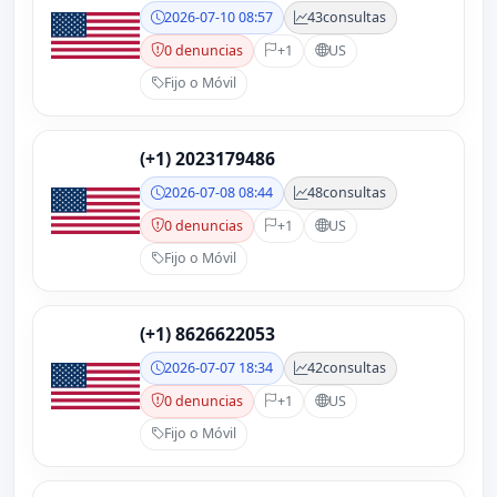
2026-07-10 08:57
43
consultas
0 denuncias
+1
US
Fijo o Móvil
(+1) 2023179486
2026-07-08 08:44
48
consultas
0 denuncias
+1
US
Fijo o Móvil
(+1) 8626622053
2026-07-07 18:34
42
consultas
0 denuncias
+1
US
Fijo o Móvil