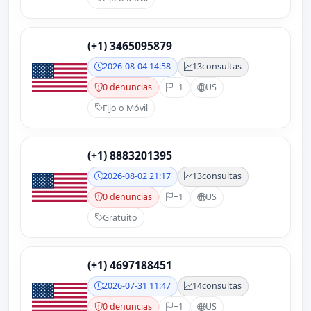
(+1) 3465095879
2026-08-04 14:58
13
consultas
0 denuncias
+1
US
Fijo o Móvil
(+1) 8883201395
2026-08-02 21:17
13
consultas
0 denuncias
+1
US
Gratuito
(+1) 4697188451
2026-07-31 11:47
14
consultas
0 denuncias
+1
US