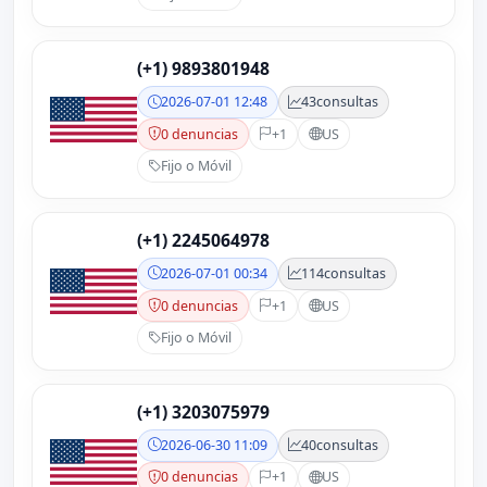
(+1) 9893801948
2026-07-01 12:48
43
consultas
0 denuncias
+1
US
Fijo o Móvil
(+1) 2245064978
2026-07-01 00:34
114
consultas
0 denuncias
+1
US
Fijo o Móvil
(+1) 3203075979
2026-06-30 11:09
40
consultas
0 denuncias
+1
US