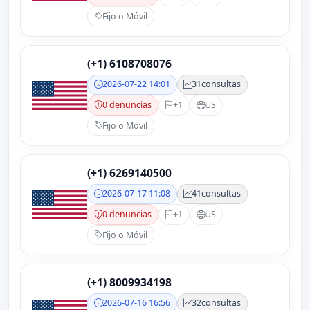
Fijo o Móvil
(+1) 6108708076
2026-07-22 14:01
31
consultas
0 denuncias
+1
US
Fijo o Móvil
(+1) 6269140500
2026-07-17 11:08
41
consultas
0 denuncias
+1
US
Fijo o Móvil
(+1) 8009934198
2026-07-16 16:56
32
consultas