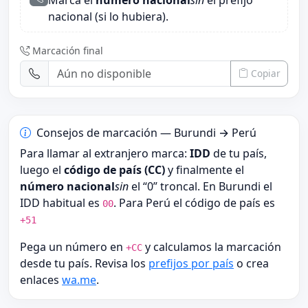
Marca el
número nacional
sin
el prefijo
nacional (si lo hubiera).
Marcación final
Copiar
Consejos de marcación — Burundi → Perú
Para llamar al extranjero marca:
IDD
de tu país,
luego el
código de país (CC)
y finalmente el
número nacional
sin
el “0” troncal. En Burundi el
IDD habitual es
. Para Perú el código de país es
00
+51
Pega un número en
y calculamos la marcación
+CC
desde tu país. Revisa los
prefijos por país
o crea
enlaces
wa.me
.