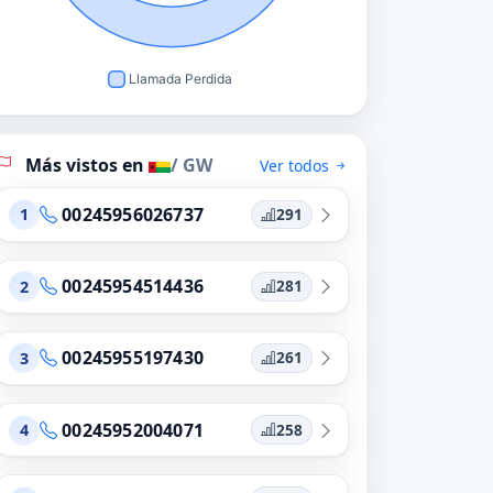
Más vistos en
/ GW
Ver todos
00245956026737
291
1
00245954514436
281
2
00245955197430
261
3
00245952004071
258
4