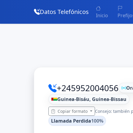
Datos Telefónicos
Inicio
Prefijo
+245952004056
Or
Guinea-Bisáu, Guinea-Bissau
Copiar formato
Consejo: también p
Llamada Perdida
100%