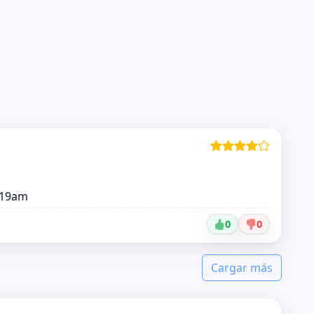
3:19am
0
0
Cargar más