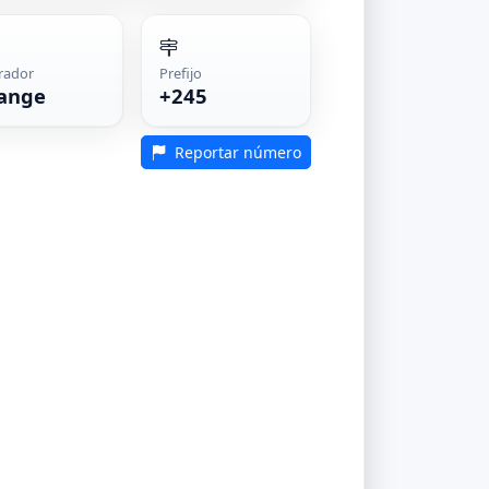
rador
Prefijo
ange
+245
Reportar número