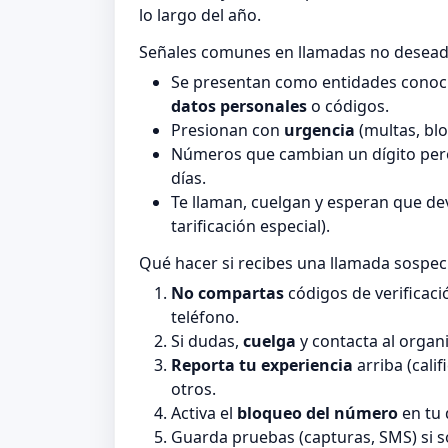
lo largo del año.
Señales comunes en llamadas no desea
Se presentan como entidades conocid
datos personales
o códigos.
Presionan con
urgencia
(multas, blo
Números que cambian un dígito pero
días.
Te llaman, cuelgan y esperan que de
tarificación especial).
Qué hacer si recibes una llamada sospe
No compartas
códigos de verificaci
teléfono.
Si dudas,
cuelga
y contacta al organi
Reporta tu experiencia
arriba (cali
otros.
Activa el
bloqueo del número
en tu 
Guarda pruebas (capturas, SMS) si 