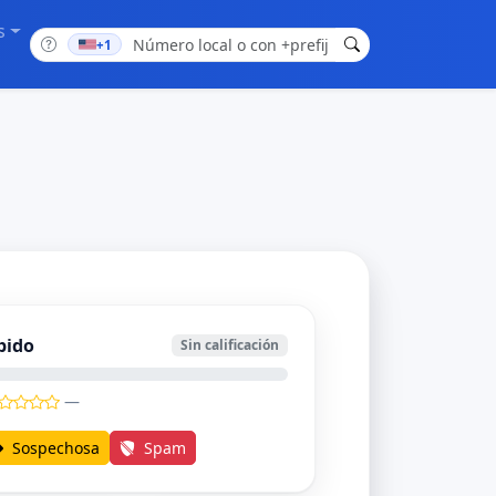
s
+1
bido
Sin calificación
—
Sospechosa
Spam