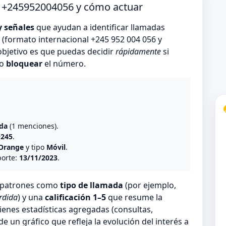
o +245952004056 y cómo actuar
y señales
que ayudan a identificar llamadas
(formato internacional +245 952 004 056 y
objetivo es que puedas decidir
rápidamente
si
 o
bloquear
el número.
o
da
(1 menciones).
+245
.
Orange
y tipo
Móvil
.
porte:
13/11/2023
.
n patrones como
tipo de llamada
(por ejemplo,
rdida
) y una
calificación 1–5
que resume la
ienes estadísticas agregadas (consultas,
 un gráfico que refleja la evolución del interés a