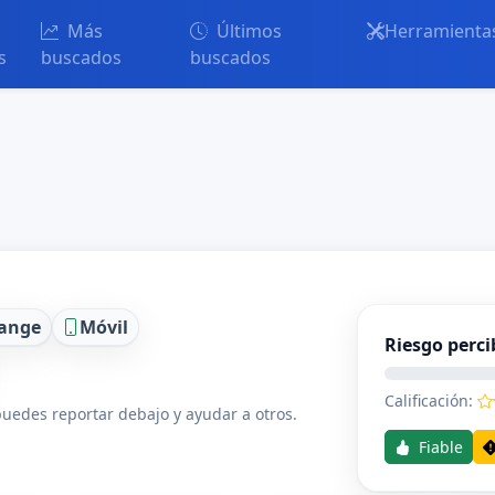
Más
Últimos
Herramienta
s
buscados
buscados
ange
Móvil
Riesgo perci
Calificación:
uedes reportar debajo y ayudar a otros.
Fiable