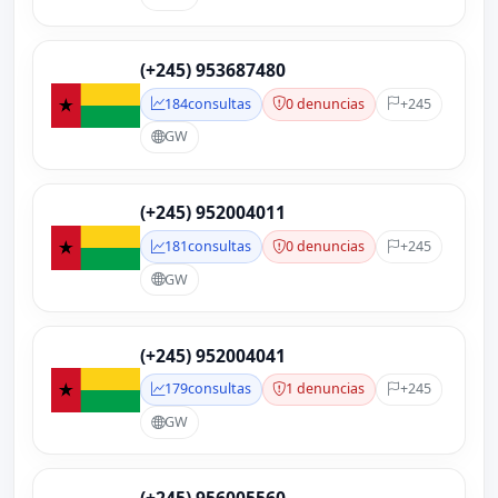
(+245) 953687480
184
consultas
0 denuncias
+245
GW
(+245) 952004011
181
consultas
0 denuncias
+245
GW
(+245) 952004041
179
consultas
1 denuncias
+245
GW