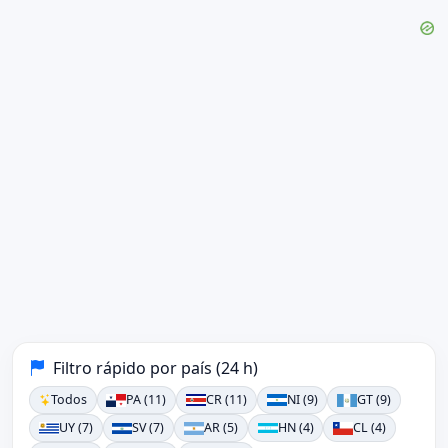
Filtro rápido por país (24 h)
Todos
PA (11)
CR (11)
NI (9)
GT (9)
UY (7)
SV (7)
AR (5)
HN (4)
CL (4)