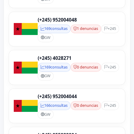
(+245) 952004048
169
consultas
1 denuncias
+245
GW
(+245) 4028271
169
consultas
0 denuncias
+245
GW
(+245) 952004044
166
consultas
0 denuncias
+245
GW