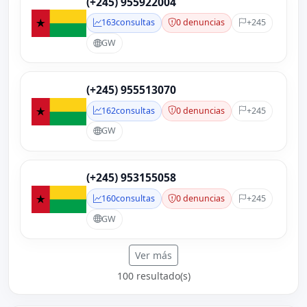
(+245) 955922004
163
consultas
0 denuncias
+245
GW
(+245) 955513070
162
consultas
0 denuncias
+245
GW
(+245) 953155058
160
consultas
0 denuncias
+245
GW
Ver más
100 resultado(s)