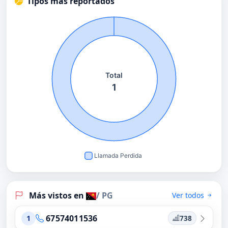
Tipos más reportados
Más vistos en
/ PG
Ver todos
67574011536
738
1