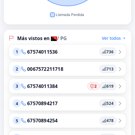
Más vistos en
/ PG
Ver todos
67574011536
736
1
0067572211718
713
2
67574011384
2
619
3
67570894217
524
4
67570894254
478
5