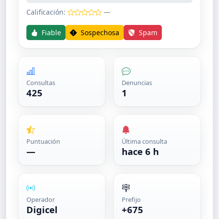
Calificación:
—
Fiable
Sospechosa
Spam
Consultas
Denuncias
425
1
Puntuación
Última consulta
—
hace 6 h
Operador
Prefijo
Digicel
+675