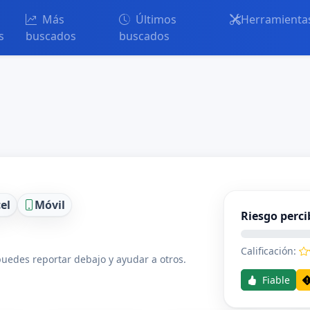
Más
Últimos
Herramienta
s
buscados
buscados
el
Móvil
Riesgo perci
Calificación:
uedes reportar debajo y ayudar a otros.
Fiable