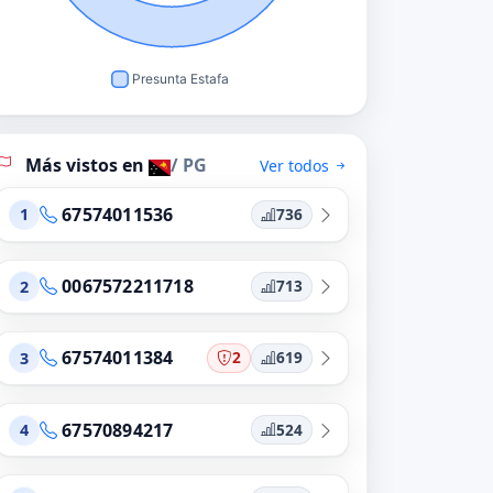
Más vistos en
/ PG
Ver todos
67574011536
736
1
0067572211718
713
2
67574011384
2
619
3
67570894217
524
4