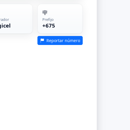
rador
Prefijo
gicel
+675
Reportar número