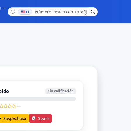
s
+1
bido
Sin calificación
—
Sospechosa
Spam