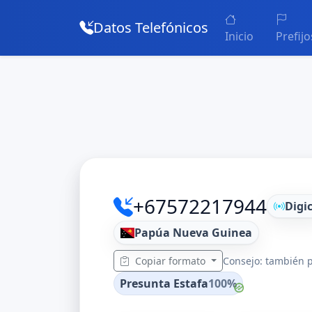
Datos Telefónicos
Inicio
Prefijo
+67572217944
Digic
Papúa Nueva Guinea
Copiar formato
Consejo: también p
Presunta Estafa
100%