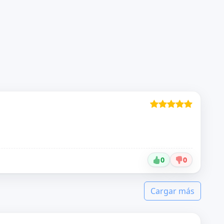
0
0
Cargar más