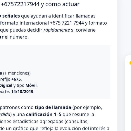
o +67572217944 y cómo actuar
y señales
que ayudan a identificar llamadas
formato internacional +675 7221 7944 y formato
s que puedas decidir
rápidamente
si conviene
ar
el número.
o
a
(1 menciones).
prefijo
+675
.
Digicel
y tipo
Móvil
.
porte:
14/10/2019
.
n patrones como
tipo de llamada
(por ejemplo,
rdida
) y una
calificación 1–5
que resume la
ienes estadísticas agregadas (consultas,
 un gráfico que refleja la evolución del interés a