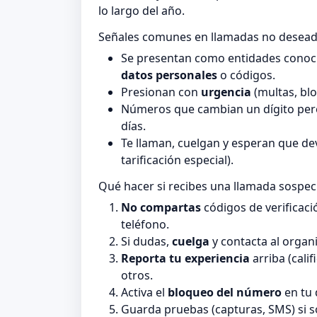
lo largo del año.
Señales comunes en llamadas no desea
Se presentan como entidades conocid
datos personales
o códigos.
Presionan con
urgencia
(multas, blo
Números que cambian un dígito pero
días.
Te llaman, cuelgan y esperan que de
tarificación especial).
Qué hacer si recibes una llamada sospe
No compartas
códigos de verificaci
teléfono.
Si dudas,
cuelga
y contacta al organi
Reporta tu experiencia
arriba (cali
otros.
Activa el
bloqueo del número
en tu 
Guarda pruebas (capturas, SMS) si 