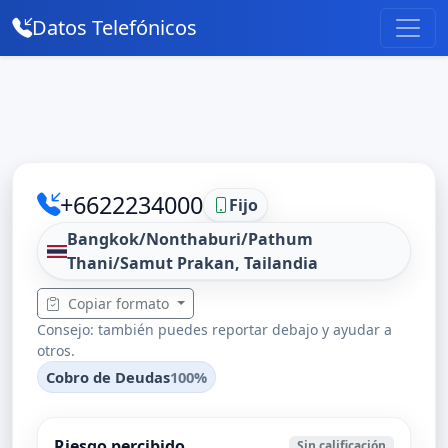
Datos Telefónicos
+6622234000
Fijo
Bangkok/Nonthaburi/Pathum
Thani/Samut Prakan, Tailandia
Copiar formato
Consejo: también puedes reportar debajo y ayudar a
otros.
Cobro de Deudas
100%
Riesgo percibido
Sin calificación