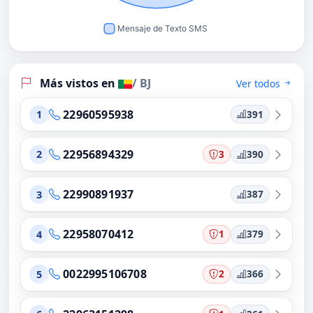
Más vistos en
/ BJ
Ver todos
22960595938
391
1
22956894329
3
390
2
22990891937
387
3
22958070412
1
379
4
0022995106708
2
366
5