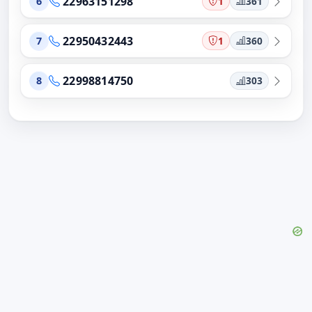
22963151298
1
361
6
22950432443
1
360
7
22998814750
303
8