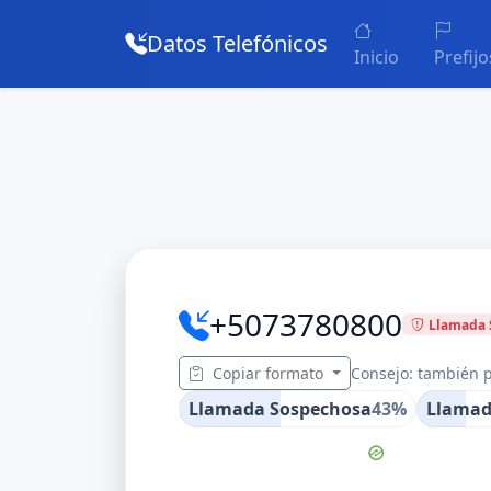
Datos Telefónicos
Inicio
Prefijo
+5073780800
Llamada 
Copiar formato
Consejo: también p
Llamada Sospechosa
43%
Llamad