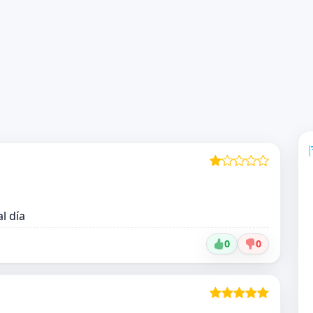
l día
0
0