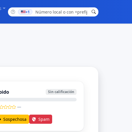
s
+1
bido
Sin calificación
—
Sospechosa
Spam