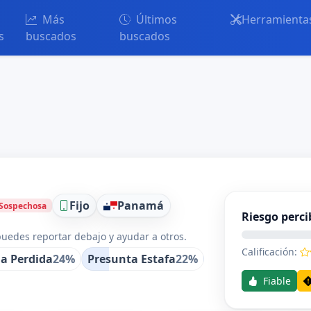
Más
Últimos
Herramienta
s
buscados
buscados
Fijo
Panamá
Sospechosa
Riesgo perci
uedes reportar debajo y ayudar a otros.
Calificación:
a Perdida
24%
Presunta Estafa
22%
Fiable