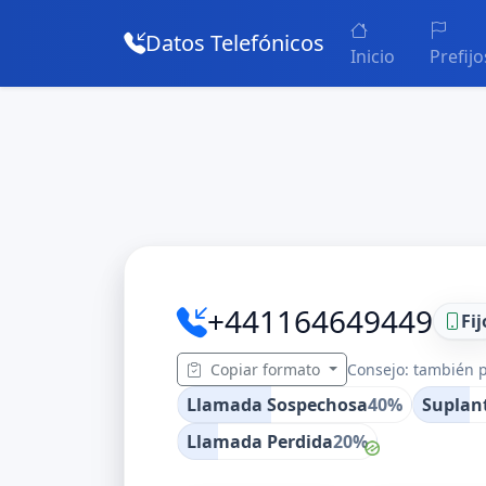
Datos Telefónicos
Inicio
Prefijo
+441164649449
Fij
Copiar formato
Consejo: también p
Llamada Sospechosa
40%
Suplan
Llamada Perdida
20%