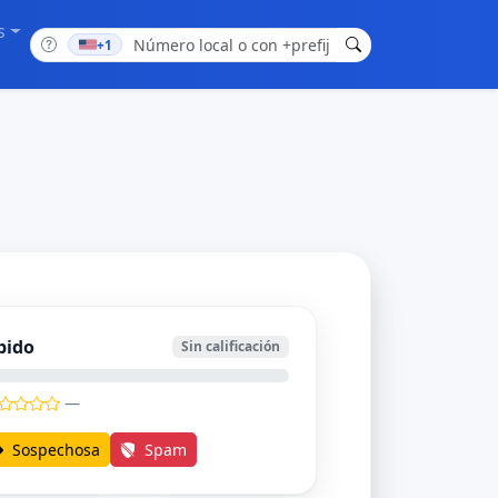
s
+1
bido
Sin calificación
—
Sospechosa
Spam