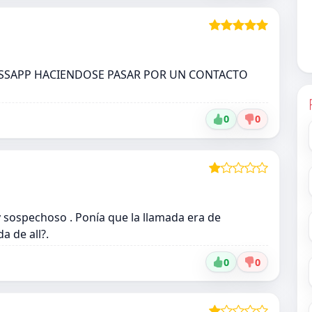
SSAPP HACIENDOSE PASAR POR UN CONTACTO
0
0
 sospechoso . Ponía que la llamada era de
a de all?.
0
0