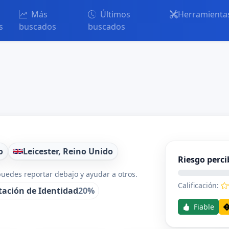
Más
Últimos
Herramienta
s
buscados
buscados
o
Leicester, Reino Unido
Riesgo perci
uedes reportar debajo y ayudar a otros.
Calificación:
tación de Identidad
20%
Fiable