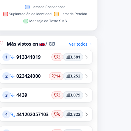
Más vistos en
/ GB
Ver todos
913341019
3
3,581
1
023424000
14
3,252
2
4439
3
3,079
3
441202057103
6
2,822
4