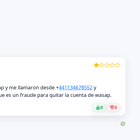
ap y me llamaron desde +
441134678552
y
ue es un fraude para quitar la cuenta de wasap.
0
0