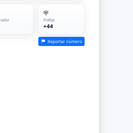
rador
Prefijo
+44
Reportar número