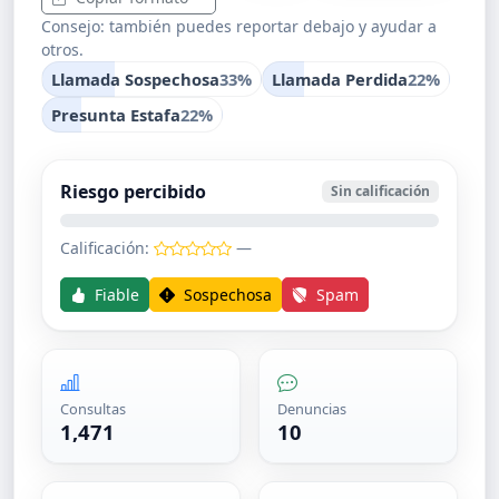
Consejo: también puedes reportar debajo y ayudar a
otros.
Llamada Sospechosa
33%
Llamada Perdida
22%
Presunta Estafa
22%
Riesgo percibido
Sin calificación
Calificación:
—
Fiable
Sospechosa
Spam
Consultas
Denuncias
1,471
10