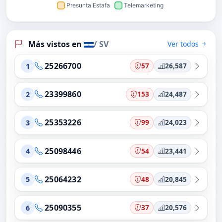
Más vistos en
/ SV
Ver todos
25266700
57
26,587
1
23399860
153
24,487
2
25353226
99
24,023
3
25098446
54
23,441
4
25064232
48
20,845
5
25090355
37
20,576
6