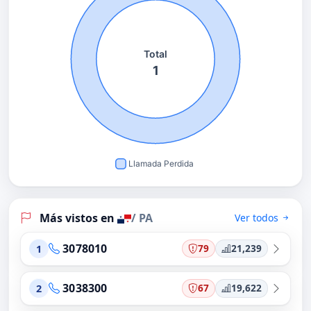
Más vistos en
/ PA
Ver todos
3078010
79
21,239
1
3038300
67
19,622
2