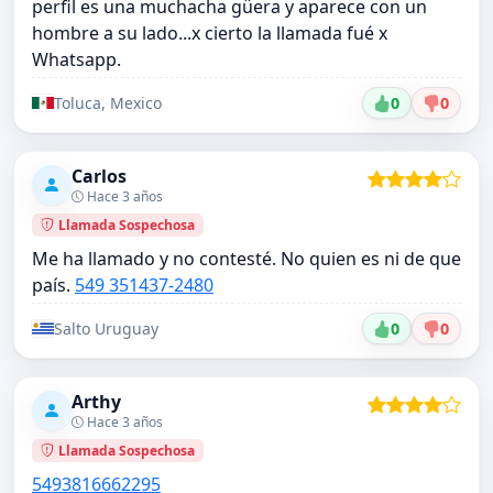
perfil es una muchacha güera y aparece con un
hombre a su lado...x cierto la llamada fué x
Whatsapp.
Toluca, Mexico
0
0
Carlos
Hace 3 años
Llamada Sospechosa
Me ha llamado y no contesté. No quien es ni de que
país.
549 351
437-2480
Salto Uruguay
0
0
Arthy
Hace 3 años
Llamada Sospechosa
5493816662295