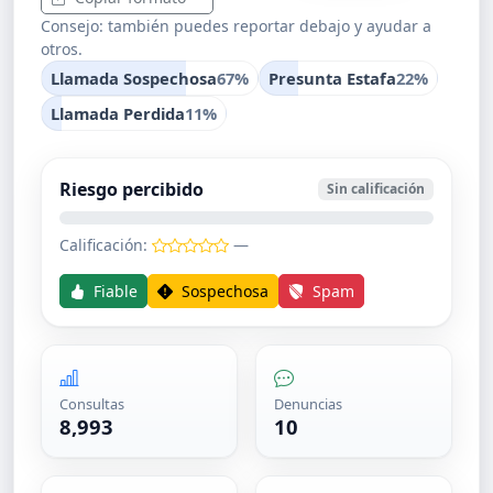
Consejo: también puedes reportar debajo y ayudar a
otros.
Llamada Sospechosa
67%
Presunta Estafa
22%
Llamada Perdida
11%
Riesgo percibido
Sin calificación
Calificación:
—
Fiable
Sospechosa
Spam
Consultas
Denuncias
8,993
10