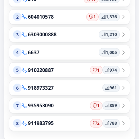
604010578
1
1,336
2
6303000888
1,210
3
6637
1,005
4
910220887
1
974
5
918973327
961
6
935953090
1
859
7
911983795
2
788
8