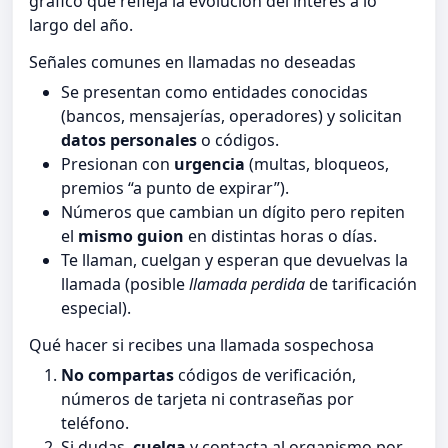
gráfico que refleja la evolución del interés a lo
largo del año.
Señales comunes en llamadas no deseadas
Se presentan como entidades conocidas
(bancos, mensajerías, operadores) y solicitan
datos personales
o códigos.
Presionan con
urgencia
(multas, bloqueos,
premios “a punto de expirar”).
Números que cambian un dígito pero repiten
el
mismo guion
en distintas horas o días.
Te llaman, cuelgan y esperan que devuelvas la
llamada (posible
llamada perdida
de tarificación
especial).
Qué hacer si recibes una llamada sospechosa
No compartas
códigos de verificación,
números de tarjeta ni contraseñas por
teléfono.
Si dudas,
cuelga
y contacta al organismo por