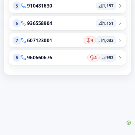
910481630
1,157
5
936558904
1,151
6
607123001
4
1,033
7
960660676
4
993
8