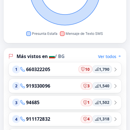
Más vistos en
/ BG
Ver todos
660322205
10
1,790
1
919330096
3
1,540
2
94685
1
1,502
3
911172832
4
1,318
4