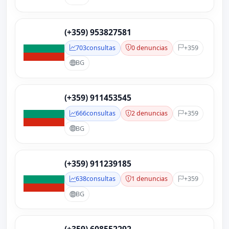
(+359) 953827581
703
consultas
0 denuncias
+359
BG
(+359) 911453545
666
consultas
2 denuncias
+359
BG
(+359) 911239185
638
consultas
1 denuncias
+359
BG