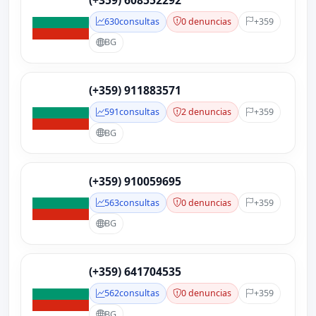
(+359) 608552292
630
consultas
0 denuncias
+359
BG
(+359) 911883571
591
consultas
2 denuncias
+359
BG
(+359) 910059695
563
consultas
0 denuncias
+359
BG
(+359) 641704535
562
consultas
0 denuncias
+359
BG