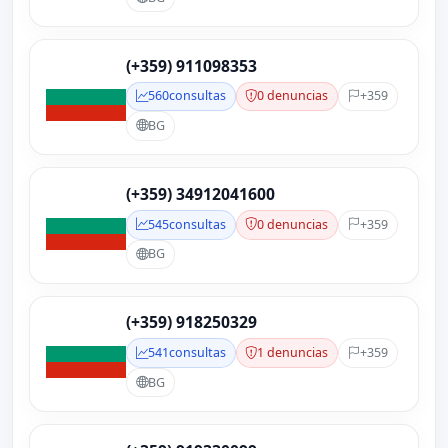
(+359) 911098353
560
consultas
0 denuncias
+359
BG
(+359) 34912041600
545
consultas
0 denuncias
+359
BG
(+359) 918250329
541
consultas
1 denuncias
+359
BG