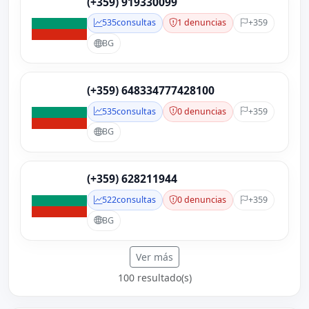
(+359) 919330099
535
consultas
1 denuncias
+359
BG
(+359) 648334777428100
535
consultas
0 denuncias
+359
BG
(+359) 628211944
522
consultas
0 denuncias
+359
BG
Ver más
100 resultado(s)