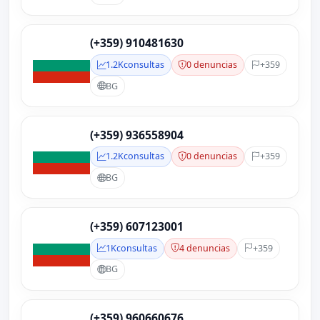
(+359) 910481630
1.2K
consultas
0 denuncias
+359
BG
(+359) 936558904
1.2K
consultas
0 denuncias
+359
BG
(+359) 607123001
1K
consultas
4 denuncias
+359
BG
(+359) 960660676