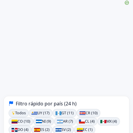
Filtro rápido por país (24 h)
Todos
UY (17)
GT (11)
CR (10)
CO (10)
NI (9)
AR (7)
CL (4)
MX (4)
DO (4)
ES (2)
SV (2)
EC (1)