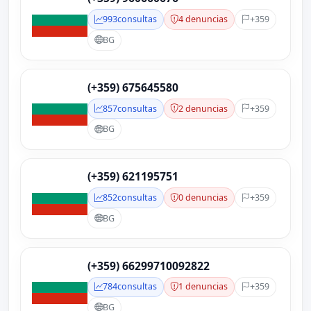
993
consultas
4 denuncias
+359
BG
(+359) 675645580
857
consultas
2 denuncias
+359
BG
(+359) 621195751
852
consultas
0 denuncias
+359
BG
(+359) 66299710092822
784
consultas
1 denuncias
+359
BG