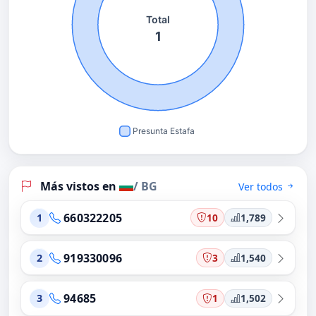
Más vistos en
/ BG
Ver todos
660322205
10
1,789
1
919330096
3
1,540
2
94685
1
1,502
3