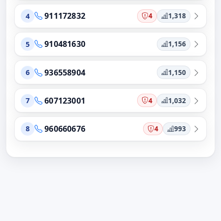
911172832
4
1,318
4
910481630
1,156
5
936558904
1,150
6
607123001
4
1,032
7
960660676
4
993
8