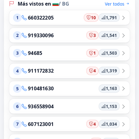
Más vistos en
/ BG
Ver todos
660322205
10
1,791
1
919330096
3
1,541
2
94685
1
1,503
3
911172832
4
1,319
4
910481630
1,163
5
936558904
1,153
6
607123001
4
1,034
7