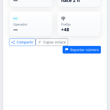
—
hace 2 h
Operador
Prefijo
—
+48
Compartir
Copiar enlace
Reportar número