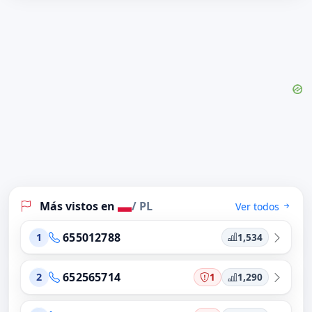
Más vistos en
/ PL
Ver todos
655012788
1,534
1
652565714
1
1,290
2