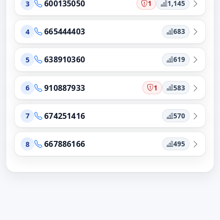
600135050
1
1,145
3
665444403
683
4
638910360
619
5
910887933
1
583
6
674251416
570
7
667886166
495
8