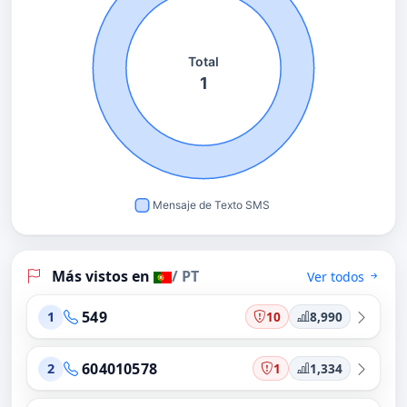
Más vistos en
/ PT
Ver todos
549
10
8,990
1
604010578
1
1,334
2