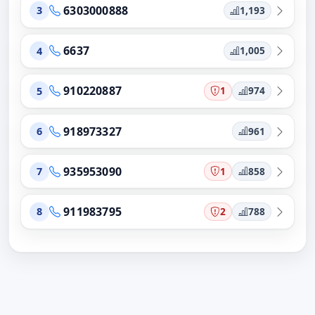
6303000888
1,193
3
6637
1,005
4
910220887
1
974
5
918973327
961
6
935953090
1
858
7
911983795
2
788
8