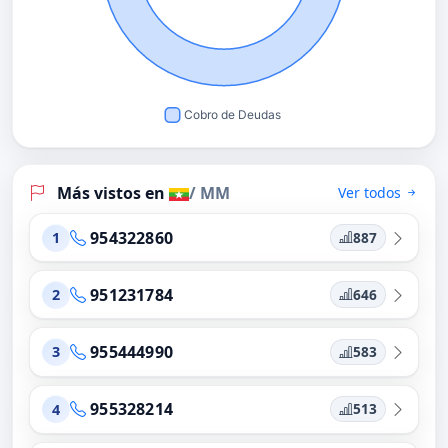
Más vistos en
/ MM
Ver todos
954322860
887
1
951231784
646
2
955444990
583
3
955328214
513
4