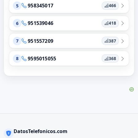
958345017
466
5
951539046
418
6
951557209
387
7
9595015055
368
8
DatosTelefonicos.com