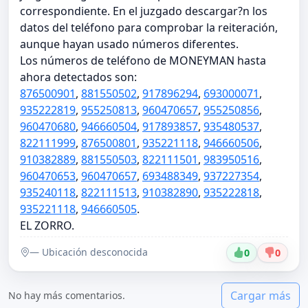
correspondiente. En el juzgado descargar?n los
datos del teléfono para comprobar la reiteración,
aunque hayan usado números diferentes.
Los números de teléfono de MONEYMAN hasta
ahora detectados son:
876500901
,
881550502
,
917896294
,
693000071
,
935222819
,
955250813
,
960470657
,
955250856
,
960470680
,
946660504
,
917893857
,
935480537
,
822111999
,
876500801
,
935221118
,
946660506
,
910382889
,
881550503
,
822111501
,
983950516
,
960470653
,
960470657
,
693488349
,
937227354
,
935240118
,
822111513
,
910382890
,
935222818
,
935221118
,
946660505
.
EL ZORRO.
— Ubicación desconocida
0
0
Cargar más
No hay más comentarios.