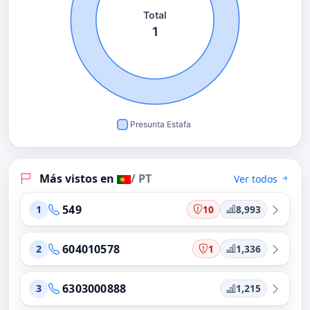
Más vistos en
/ PT
Ver todos
549
10
8,993
1
604010578
1
1,336
2
6303000888
1,215
3