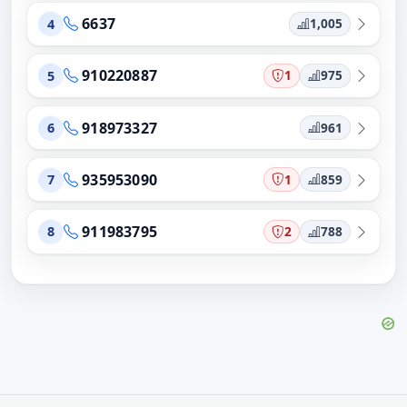
6637
1,005
4
910220887
1
975
5
918973327
961
6
935953090
1
859
7
911983795
2
788
8