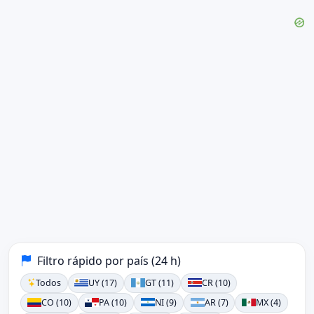
Filtro rápido por país (24 h)
Todos
UY (17)
GT (11)
CR (10)
CO (10)
PA (10)
NI (9)
AR (7)
MX (4)