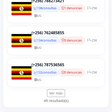
(+256) 788273421
138
consultas
1 denuncias
+256
UG
(+256) 762485855
134
consultas
0 denuncias
+256
UG
(+256) 787536565
132
consultas
0 denuncias
+256
UG
Ver más
49 resultado(s)