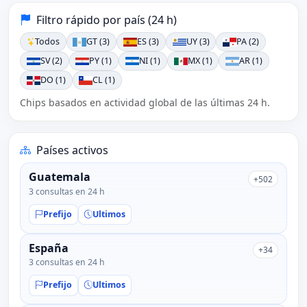
Filtro rápido por país (24 h)
Todos
GT (3)
ES (3)
UY (3)
PA (2)
SV (2)
PY (1)
NI (1)
MX (1)
AR (1)
DO (1)
CL (1)
Chips basados en actividad global de las últimas 24 h.
Países activos
Guatemala
+502
3 consultas en 24 h
Prefijo
Ultimos
España
+34
3 consultas en 24 h
Prefijo
Ultimos