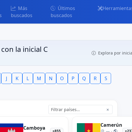
Más
Últimos
Herramienta
s
buscados
buscados
con la inicial C
Explora por inicia
J
K
L
M
N
O
P
Q
R
S
×
Camerún
Camboya
— ·
+855
+23