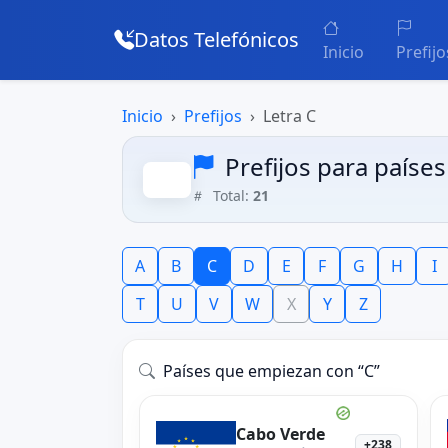
Datos Telefónicos
Inicio
Prefijo
Inicio
Prefijos
Letra C
Prefijos para países 
Total:
21
A
B
C
D
E
F
G
H
I
T
U
V
W
X
Y
Z
Países que empiezan con “C”
Cabo Verde
+238