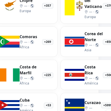
Chipre
del
— ·
+357
+37
Vaticano
Europa
— ·
Europa
Corea del
Comoras
Norte
— ·
+269
+85
— ·
África
Asia
Costa de
Costa
Marfil
Rica
+225
+50
— ·
— ·
África
América
Cuba
Curazao
— ·
+53
+599
—
América