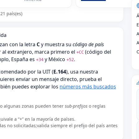
21 país(es)
Á
ida
A
zan con la letra
C
y muestra su
código de país
ar al extranjero, marca primero el
(código del
+CC
emplo, España es
y México
.
+34
+52
comendado por la UIT (
E.164
), usa nuestra
 quieres enviar un mensaje directo, prueba el
mbién puedes explorar los
números más buscados
ro algunas zonas pueden tener
sub-prefijos
o reglas
uivale a “+” en la mayoría de países.
as no solicitadas;valida siempre el prefijo del país antes