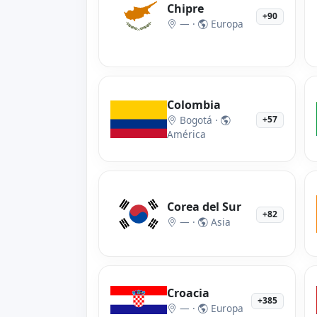
Chipre
+90
— ·
Europa
Colombia
Bogotá ·
+57
América
Corea del Sur
+82
— ·
Asia
Croacia
+385
— ·
Europa