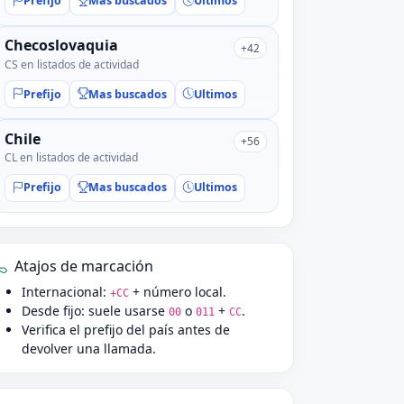
Prefijo
Mas buscados
Ultimos
Checoslovaquia
+42
CS en listados de actividad
Prefijo
Mas buscados
Ultimos
Chile
+56
CL en listados de actividad
Prefijo
Mas buscados
Ultimos
Atajos de marcación
Internacional:
+ número local.
+CC
Desde fijo: suele usarse
o
+
.
00
011
CC
Verifica el prefijo del país antes de
devolver una llamada.