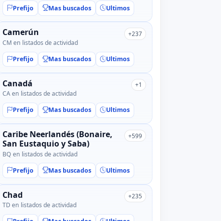
Prefijo
Mas buscados
Ultimos
Camerún
+237
CM en listados de actividad
Prefijo
Mas buscados
Ultimos
Canadá
+1
CA en listados de actividad
Prefijo
Mas buscados
Ultimos
Caribe Neerlandés (Bonaire,
+599
San Eustaquio y Saba)
BQ en listados de actividad
Prefijo
Mas buscados
Ultimos
Chad
+235
TD en listados de actividad