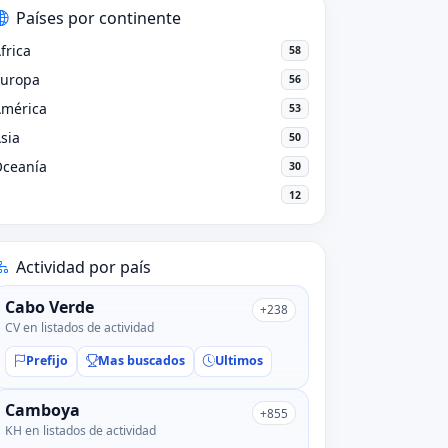
Países por continente
frica
58
Europa
56
América
53
sia
50
Oceanía
30
12
Actividad por país
Cabo Verde
+238
CV en listados de actividad
Prefijo
Mas buscados
Ultimos
Camboya
+855
KH en listados de actividad