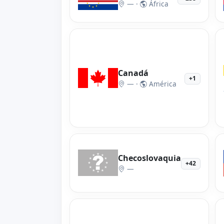
— ·
África
Canadá
+1
— ·
América
Checoslovaquia
+42
—