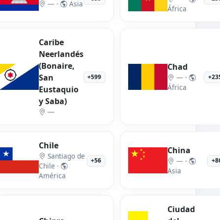
— ·
Asia
África
Caribe
Neerlandés
(Bonaire,
Chad
San
— ·
+599
+23
África
Eustaquio
y Saba)
—
Chile
China
Santiago de
— ·
+56
+8
Chile ·
Asia
América
Ciudad