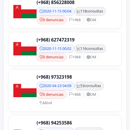
(+968) 856228008
2020-11-15 00:04
118
consultas
0 denuncias
+968
OM
(+968) 627472319
2020-11-15 00:02
116
consultas
0 denuncias
+968
OM
(+968) 97323198
2020-04-23 04:09
53
consultas
0 denuncias
+968
OM
Móvil
(+968) 94253586