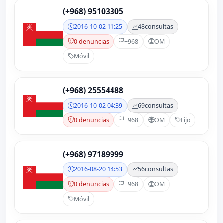
(+968) 95103305
2016-10-02 11:25
48
consultas
0 denuncias
+968
OM
Móvil
(+968) 25554488
2016-10-02 04:39
69
consultas
0 denuncias
+968
OM
Fijo
(+968) 97189999
2016-08-20 14:53
56
consultas
0 denuncias
+968
OM
Móvil