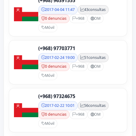
(+968) 96391555
2017-04-04 11:47
43
consultas
0 denuncias
+968
OM
Móvil
(+968) 97703771
2017-02-24 19:00
51
consultas
0 denuncias
+968
OM
Móvil
(+968) 97324675
2017-02-22 10:01
56
consultas
0 denuncias
+968
OM
Móvil