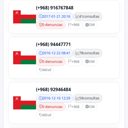
(+968) 916767848
2017-01-21 20:16
41
consultas
0 denuncias
+968
OM
(+968) 94447771
2016-12-22 08:41
78
consultas
0 denuncias
+968
OM
Móvil
(+968) 92946484
2016-12-16 12:29
59
consultas
0 denuncias
+968
OM
Móvil