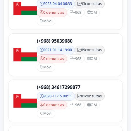
2023-04-04 06:33
93
consultas
0 denuncias
+968
OM
Móvil
(+968) 95039680
2021-01-14 19:00
89
consultas
0 denuncias
+968
OM
Móvil
(+968) 34617299877
2020-11-15 00:11
81
consultas
0 denuncias
+968
OM
Móvil