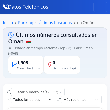
Datos Telefónicos
Inicio
Ranking
Últimos buscados
en Omán
Últimos números consultados en
Omán
Listado en tiempo reciente (Top 60) · País: Omán
(+968)
1,908
0
Consultas (Top)
Denuncias (Top)
×