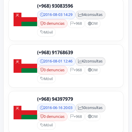
(+968) 93083596
2016-08-03 14:29
64
consultas
0 denuncias
+968
OM
Móvil
(+968) 91768639
2016-08-01 12:46
42
consultas
0 denuncias
+968
OM
Móvil
(+968) 94397979
2016-06-16 20:03
50
consultas
0 denuncias
+968
OM
Móvil