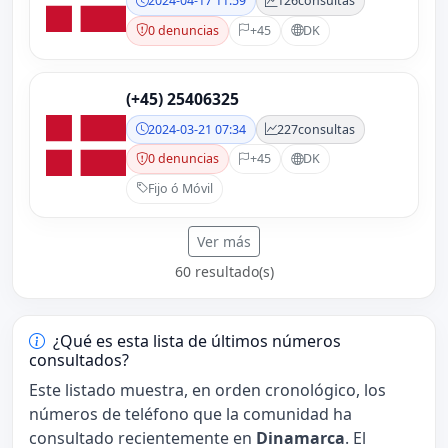
2024-04-17 11:59
126
consultas
0 denuncias
+45
DK
(+45) 25406325
2024-03-21 07:34
227
consultas
0 denuncias
+45
DK
Fijo ó Móvil
Ver más
60 resultado(s)
¿Qué es esta lista de últimos números
consultados?
Este listado muestra, en orden cronológico, los
números de teléfono que la comunidad ha
consultado recientemente en
Dinamarca
. El