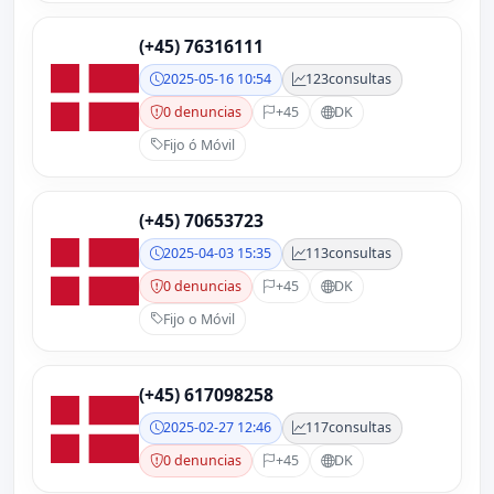
(+45) 76316111
2025-05-16 10:54
123
consultas
0 denuncias
+45
DK
Fijo ó Móvil
(+45) 70653723
2025-04-03 15:35
113
consultas
0 denuncias
+45
DK
Fijo o Móvil
(+45) 617098258
2025-02-27 12:46
117
consultas
0 denuncias
+45
DK