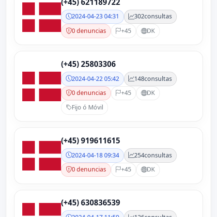
(+45) 621189722
2024-04-23 04:31
302
consultas
0 denuncias
+45
DK
(+45) 25803306
2024-04-22 05:42
148
consultas
0 denuncias
+45
DK
Fijo ó Móvil
(+45) 919611615
2024-04-18 09:34
254
consultas
0 denuncias
+45
DK
(+45) 630836539