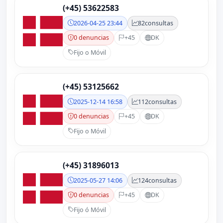
(+45) 53622583
2026-04-25 23:44
82
consultas
0 denuncias
+45
DK
Fijo o Móvil
(+45) 53125662
2025-12-14 16:58
112
consultas
0 denuncias
+45
DK
Fijo o Móvil
(+45) 31896013
2025-05-27 14:06
124
consultas
0 denuncias
+45
DK
Fijo ó Móvil