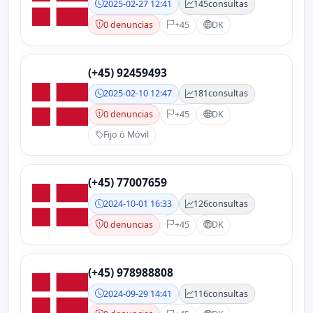
2025-02-27 12:41
145
consultas
0 denuncias
+45
DK
(+45) 92459493
2025-02-10 12:47
181
consultas
0 denuncias
+45
DK
Fijo ó Móvil
(+45) 77007659
2024-10-01 16:33
126
consultas
0 denuncias
+45
DK
(+45) 978988808
2024-09-29 14:41
116
consultas