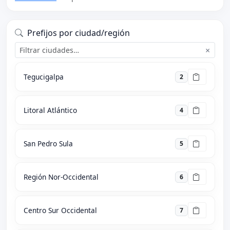
Prefijos por ciudad/región
×
Tegucigalpa
2
Litoral Atlántico
4
San Pedro Sula
5
Región Nor-Occidental
6
Centro Sur Occidental
7