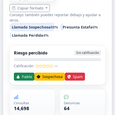
Copiar formato
Consejo: también puedes reportar debajo y ayudar a
otros.
Llamada Sospechosa
88%
Presunta Estafa
6%
Llamada Perdida
4%
Riesgo percibido
Sin calificación
Calificación:
—
Fiable
Sospechosa
Spam
Consultas
Denuncias
14,698
64