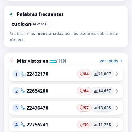
Palabras frecuentes
cuelgan
(14 veces)
Palabras más
mencionadas
por los usuarios sobre este
número.
Más vistos en
/ HN
Ver todos
22432170
84
21,807
1
22654200
64
14,697
2
22476470
57
13,635
3
22756241
30
11,238
4