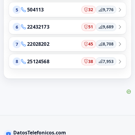
504113
32
9,776
5
22432173
51
9,689
6
22028202
45
8,708
7
25124568
38
7,953
8
DatosTelefonicos.com