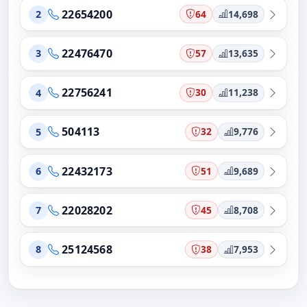
22654200
64
14,698
2
22476470
57
13,635
3
22756241
30
11,238
4
504113
32
9,776
5
22432173
51
9,689
6
22028202
45
8,708
7
25124568
38
7,953
8