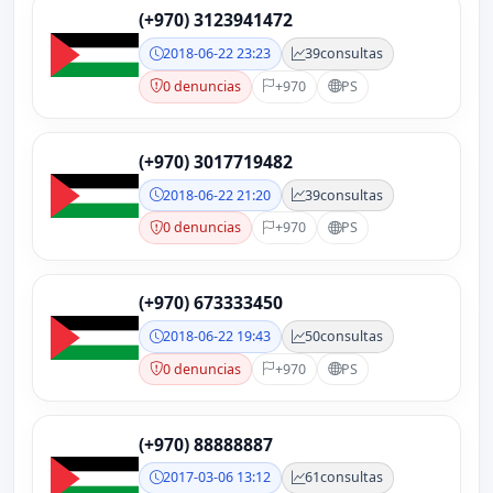
(+970) 3123941472
2018-06-22 23:23
39
consultas
0 denuncias
+970
PS
(+970) 3017719482
2018-06-22 21:20
39
consultas
0 denuncias
+970
PS
(+970) 673333450
2018-06-22 19:43
50
consultas
0 denuncias
+970
PS
(+970) 88888887
2017-03-06 13:12
61
consultas