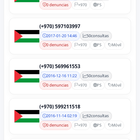
0 denuncias
+970
PS
(+970) 597103997
2017-01-20 14:46
50
consultas
0 denuncias
+970
PS
Móvil
(+970) 569961553
2016-12-16 11:22
50
consultas
0 denuncias
+970
PS
Móvil
(+970) 599211518
2016-11-14 02:19
62
consultas
0 denuncias
+970
PS
Móvil