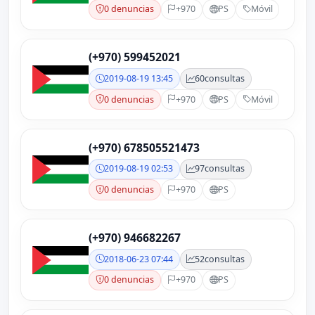
0 denuncias
+970
PS
Móvil
(+970) 599452021
2019-08-19 13:45
60
consultas
0 denuncias
+970
PS
Móvil
(+970) 678505521473
2019-08-19 02:53
97
consultas
0 denuncias
+970
PS
(+970) 946682267
2018-06-23 07:44
52
consultas
0 denuncias
+970
PS