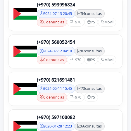
(+970) 593996824
2024-07-13 20:45
54
consultas
0 denuncias
+970
PS
Móvil
(+970) 560052454
2024-07-12 04:10
82
consultas
0 denuncias
+970
PS
Móvil
(+970) 621691481
2024-05-11 15:45
73
consultas
0 denuncias
+970
PS
(+970) 597100082
2020-01-28 12:23
66
consultas