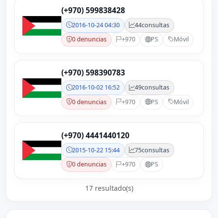
(+970) 599838428
2016-10-24 04:30
44
consultas
0 denuncias
+970
PS
Móvil
(+970) 598390783
2016-10-02 16:52
49
consultas
0 denuncias
+970
PS
Móvil
(+970) 4441440120
2015-10-22 15:44
75
consultas
0 denuncias
+970
PS
17 resultado(s)