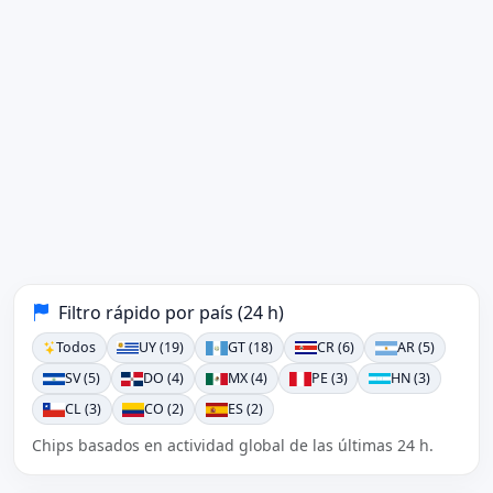
Filtro rápido por país (24 h)
Todos
UY (19)
GT (18)
CR (6)
AR (5)
SV (5)
DO (4)
MX (4)
PE (3)
HN (3)
CL (3)
CO (2)
ES (2)
Chips basados en actividad global de las últimas 24 h.