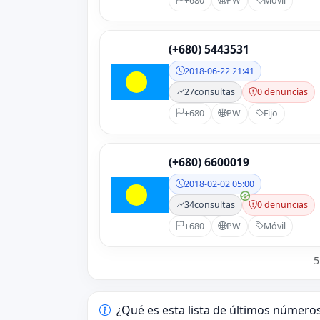
+680
PW
Móvil
(+680) 5443531
2018-06-22 21:41
27
consultas
0 denuncias
+680
PW
Fijo
(+680) 6600019
2018-02-02 05:00
34
consultas
0 denuncias
+680
PW
Móvil
5
¿Qué es esta lista de últimos número