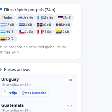
Filtro rápido por país (24 h)
Todos
UY (19)
GT (18)
CR (6)
AR (5)
SV (5)
DO (4)
MX (4)
HN (3)
CL (3)
PE (3)
EC (2)
CO (2)
hips basados en actividad global de las
ltimas 24 h.
Países activos
Uruguay
+598
19 consultas en 24 h
Prefijo
Mas buscados
Guatemala
+502
18 consultas en 24 h