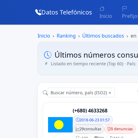
Datos Telefónicos
Inicio
Prefijo
Inicio
Ranking
Últimos buscados
en
Últimos números consu
Listado en tiempo reciente (Top 60) · País:
×
(+680) 4633268
2018-06-23 01:57
29
consultas
0 denuncias