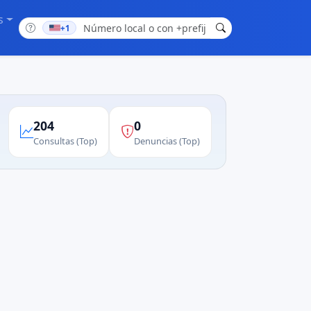
s
+1
204
0
Consultas (Top)
Denuncias (Top)