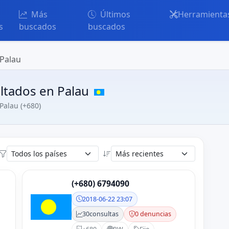
Más
Últimos
Herramienta
s
buscados
buscados
 Palau
ltados en Palau
 Palau (+680)
(+680) 6794090
2018-06-22 23:07
30
consultas
0 denuncias