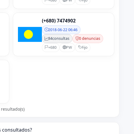
+680
PW
Fijo
(+680) 7474902
2018-06-22 06:46
84
consultas
0 denuncias
+680
PW
Fijo
 resultado(s)
s consultados?