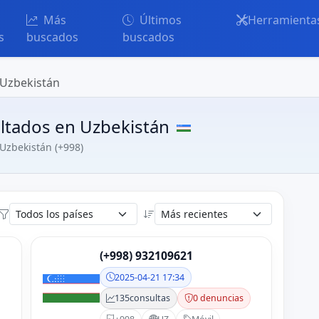
Más
Últimos
Herramienta
s
buscados
buscados
 Uzbekistán
ltados en Uzbekistán
 Uzbekistán (+998)
(+998) 932109621
2025-04-21 17:34
135
consultas
0 denuncias