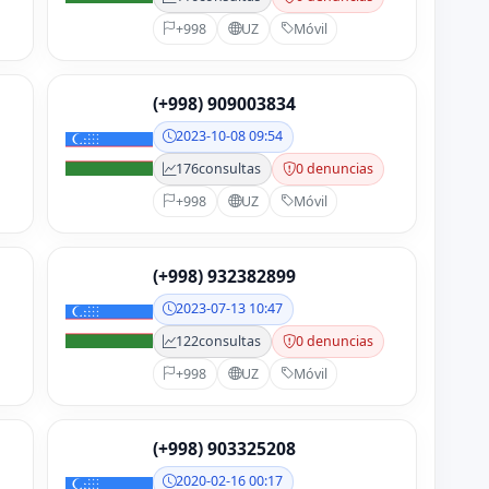
+998
UZ
Móvil
(+998) 909003834
2023-10-08 09:54
176
consultas
0 denuncias
+998
UZ
Móvil
(+998) 932382899
2023-07-13 10:47
122
consultas
0 denuncias
+998
UZ
Móvil
(+998) 903325208
2020-02-16 00:17