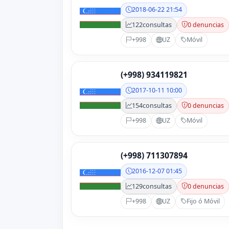
2018-06-22 21:54
122
consultas
0 denuncias
+998
UZ
Móvil
(+998) 934119821
2017-10-11 10:00
154
consultas
0 denuncias
+998
UZ
Móvil
(+998) 711307894
2016-12-07 01:45
129
consultas
0 denuncias
+998
UZ
Fijo ó Móvil