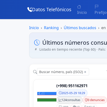
Datos Telefónicos
Inicio
Prefijo
Inicio
Ranking
Últimos buscados
en
Últimos números consu
Listado en tiempo reciente (Top 60) · País:
×
(+998) 951162971
2025-05-29 18:29
124
consultas
0 denuncias