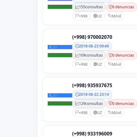
155
consultas
0 denuncias
+998
UZ
Móvil
(+998) 970002070
2018-06-23 09:49
109
consultas
0 denuncias
+998
UZ
Móvil
(+998) 935937675
2018-06-22 23:14
129
consultas
0 denuncias
+998
UZ
Móvil
(+998) 933196009