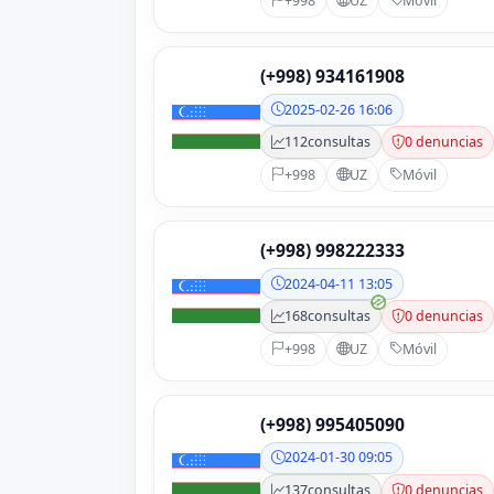
+998
UZ
Móvil
(+998) 934161908
2025-02-26 16:06
112
consultas
0 denuncias
+998
UZ
Móvil
(+998) 998222333
2024-04-11 13:05
168
consultas
0 denuncias
+998
UZ
Móvil
(+998) 995405090
2024-01-30 09:05
137
consultas
0 denuncias