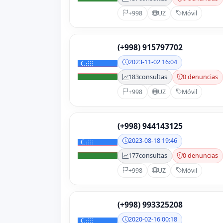
+998
UZ
Móvil
(+998) 915797702
2023-11-02 16:04
183
consultas
0 denuncias
+998
UZ
Móvil
(+998) 944143125
2023-08-18 19:46
177
consultas
0 denuncias
+998
UZ
Móvil
(+998) 993325208
2020-02-16 00:18