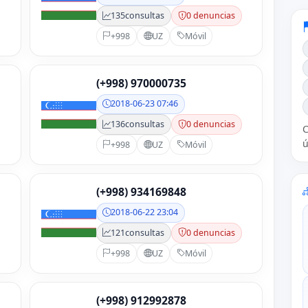
135
consultas
0 denuncias
+998
UZ
Móvil
(+998) 970000735
2018-06-23 07:46
136
consultas
0 denuncias
C
ú
+998
UZ
Móvil
(+998) 934169848
2018-06-22 23:04
121
consultas
0 denuncias
+998
UZ
Móvil
(+998) 912992878