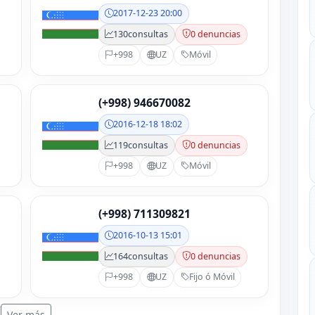
2017-12-23 20:00
130
consultas
0 denuncias
+998
UZ
Móvil
(+998) 946670082
2016-12-18 18:02
119
consultas
0 denuncias
+998
UZ
Móvil
(+998) 711309821
2016-10-13 15:01
164
consultas
0 denuncias
+998
UZ
Fijo ó Móvil
Ver más