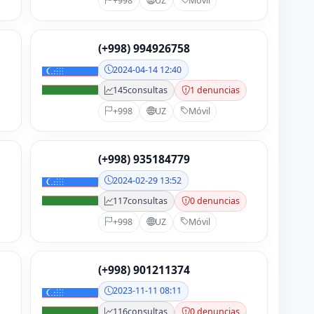
+998
UZ
Móvil
(+998) 994926758
2024-04-14 12:40
145
consultas
1 denuncias
+998
UZ
Móvil
(+998) 935184779
2024-02-29 13:52
117
consultas
0 denuncias
+998
UZ
Móvil
(+998) 901211374
2023-11-11 08:11
116
consultas
0 denuncias