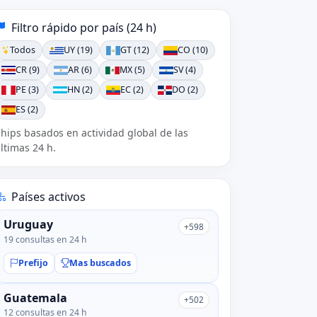
Filtro rápido por país (24 h)
Todos
UY (19)
GT (12)
CO (10)
CR (9)
AR (6)
MX (5)
SV (4)
PE (3)
HN (2)
EC (2)
DO (2)
ES (2)
hips basados en actividad global de las
ltimas 24 h.
Países activos
Uruguay
+598
19 consultas en 24 h
Prefijo
Mas buscados
Guatemala
+502
12 consultas en 24 h