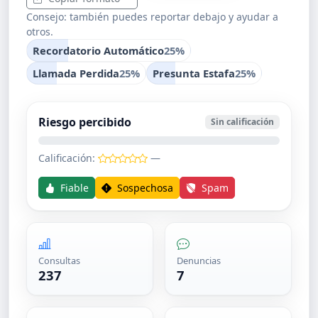
Consejo: también puedes reportar debajo y ayudar a
otros.
Recordatorio Automático
25%
Llamada Perdida
25%
Presunta Estafa
25%
Riesgo percibido
Sin calificación
Calificación:
—
Fiable
Sospechosa
Spam
Consultas
Denuncias
237
7