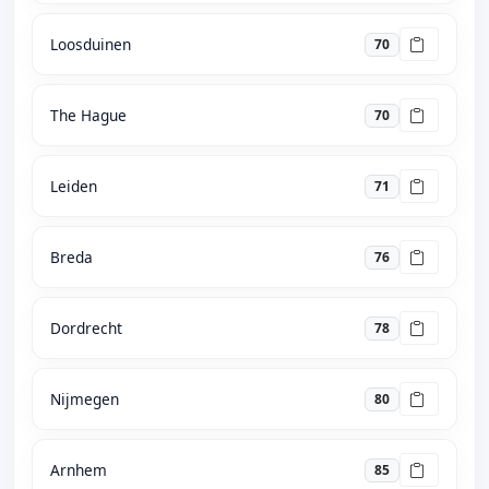
Loosduinen
70
The Hague
70
Leiden
71
Breda
76
Dordrecht
78
Nijmegen
80
Arnhem
85