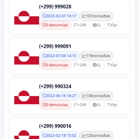
(+299) 999028
2023-02-07 10:17
107
consultas
0 denuncias
+299
GL
Fijo
(+299) 999091
2022-07-04 14:15
119
consultas
0 denuncias
+299
GL
Fijo
(+299) 990324
2022-06-16 18:27
130
consultas
0 denuncias
+299
GL
Fijo
(+299) 990016
2022-02-18 15:02
125
consultas