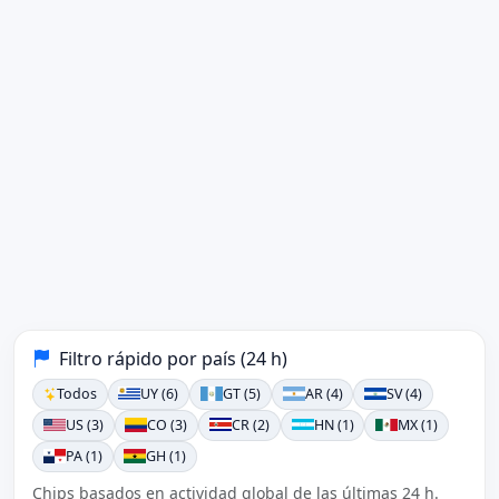
Filtro rápido por país (24 h)
Todos
UY (6)
GT (5)
AR (4)
SV (4)
US (3)
CO (3)
CR (2)
HN (1)
MX (1)
PA (1)
GH (1)
Chips basados en actividad global de las últimas 24 h.