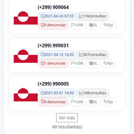
(+299) 909064
2021-04-26 07:33
116
consultas
0 denuncias
+299
GL
Fijo
(+299) 999031
2021-04-12 16:20
367
consultas
1 denuncias
+299
GL
Fijo
(+299) 990005
2021-03-01 14:20
149
consultas
0 denuncias
+299
GL
Fijo
Ver más
60 resultado(s)