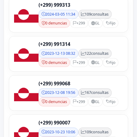
(+299) 999313
2024-03-05 11:34
109
consultas
0 denuncias
+299
GL
Fijo
(+299) 991314
2023-12-13 08:32
122
consultas
0 denuncias
+299
GL
Fijo
(+299) 999068
2023-12-08 19:56
167
consultas
0 denuncias
+299
GL
Fijo
(+299) 990007
2023-10-23 10:06
109
consultas