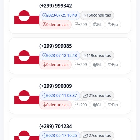
(+299) 999342
2023-07-25 18:48
150
consultas
0 denuncias
+299
GL
Fijo
(+299) 999085
2023-07-12 12:43
119
consultas
0 denuncias
+299
GL
Fijo
(+299) 990009
2023-07-11 08:37
121
consultas
0 denuncias
+299
GL
Fijo
(+299) 701234
2023-05-17 10:25
127
consultas