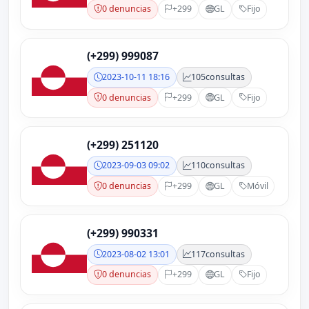
0 denuncias
+299
GL
Fijo
(+299) 999087
2023-10-11 18:16
105
consultas
0 denuncias
+299
GL
Fijo
(+299) 251120
2023-09-03 09:02
110
consultas
0 denuncias
+299
GL
Móvil
(+299) 990331
2023-08-02 13:01
117
consultas
0 denuncias
+299
GL
Fijo