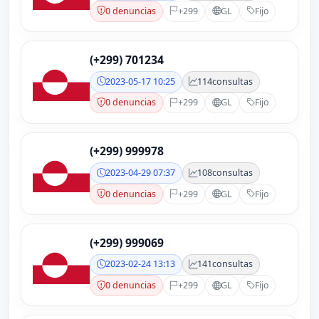
0 denuncias
+299
GL
Fijo
(+299) 701234
2023-05-17 10:25
114
consultas
0 denuncias
+299
GL
Fijo
(+299) 999978
2023-04-29 07:37
108
consultas
0 denuncias
+299
GL
Fijo
(+299) 999069
2023-02-24 13:13
141
consultas
0 denuncias
+299
GL
Fijo