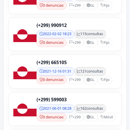
0 denuncias
+299
GL
Fijo
(+299) 990912
2022-02-02 18:23
115
consultas
0 denuncias
+299
GL
Fijo
(+299) 665105
2021-12-16 01:31
121
consultas
0 denuncias
+299
GL
Fijo
(+299) 599003
2021-06-01 08:28
162
consultas
0 denuncias
+299
GL
Móvil