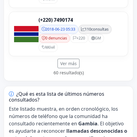
(+220) 7490174
2018-06-23 05:33
110
consultas
0 denuncias
+220
GM
Móvil
Ver más
60 resultado(s)
¿Qué es esta lista de últimos números
consultados?
Este listado muestra, en orden cronológico, los
números de teléfono que la comunidad ha
consultado recientemente en
Gambia
. El objetivo
es ayudarte a reconocer
llamadas desconocidas o