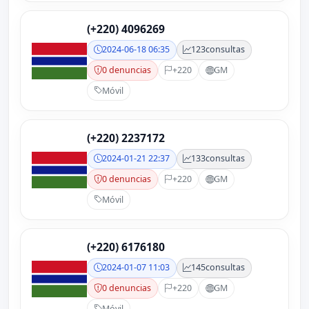
(+220) 4096269
2024-06-18 06:35
123
consultas
0 denuncias
+220
GM
Móvil
(+220) 2237172
2024-01-21 22:37
133
consultas
0 denuncias
+220
GM
Móvil
(+220) 6176180
2024-01-07 11:03
145
consultas
0 denuncias
+220
GM
Móvil