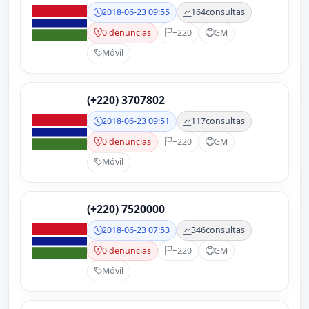
2018-06-23 09:55
164
consultas
0 denuncias
+220
GM
Móvil
(+220) 3707802
2018-06-23 09:51
117
consultas
0 denuncias
+220
GM
Móvil
(+220) 7520000
2018-06-23 07:53
346
consultas
0 denuncias
+220
GM
Móvil