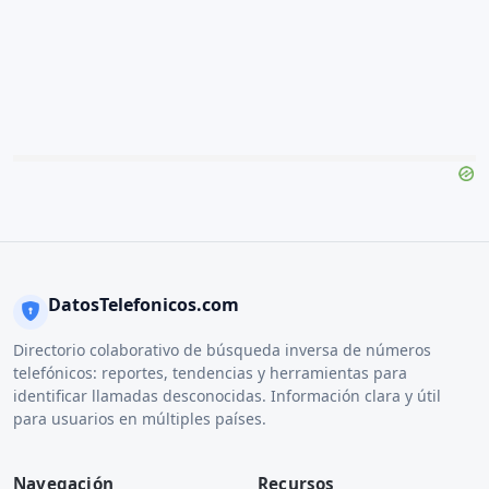
DatosTelefonicos.com
Directorio colaborativo de búsqueda inversa de números
telefónicos: reportes, tendencias y herramientas para
identificar llamadas desconocidas. Información clara y útil
para usuarios en múltiples países.
Navegación
Recursos