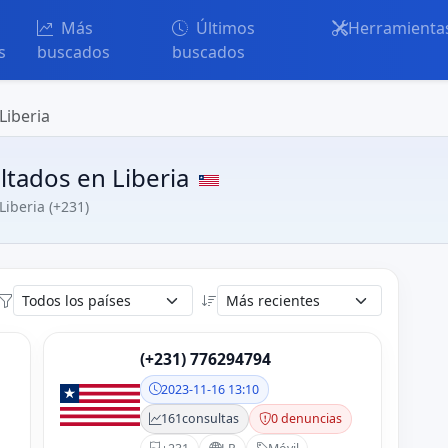
Más
Últimos
Herramienta
s
buscados
buscados
Liberia
tados en Liberia
Liberia (+231)
(+231) 776294794
2023-11-16 13:10
161
consultas
0 denuncias