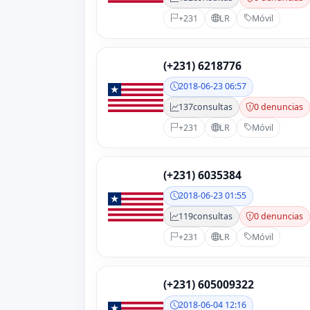
+231
LR
Móvil
(+231) 6218776
2018-06-23 06:57
137
consultas
0 denuncias
+231
LR
Móvil
(+231) 6035384
2018-06-23 01:55
119
consultas
0 denuncias
+231
LR
Móvil
(+231) 605009322
2018-06-04 12:16