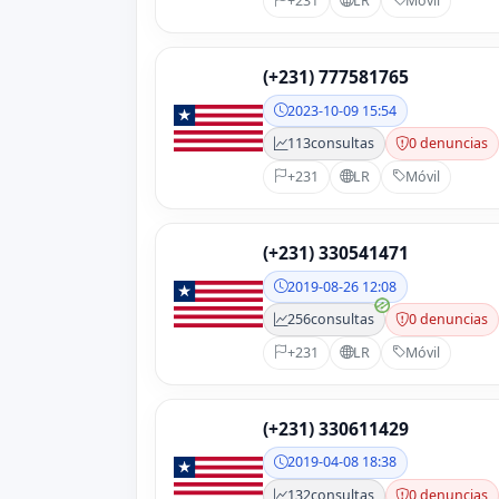
+231
LR
Móvil
(+231) 777581765
2023-10-09 15:54
113
consultas
0 denuncias
+231
LR
Móvil
(+231) 330541471
2019-08-26 12:08
256
consultas
0 denuncias
+231
LR
Móvil
(+231) 330611429
2019-04-08 18:38
132
consultas
0 denuncias