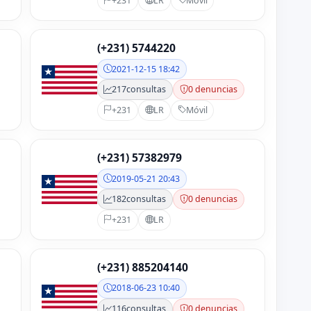
+231
LR
Móvil
(+231) 5744220
2021-12-15 18:42
217
consultas
0 denuncias
+231
LR
Móvil
(+231) 57382979
2019-05-21 20:43
182
consultas
0 denuncias
+231
LR
(+231) 885204140
2018-06-23 10:40
116
consultas
0 denuncias