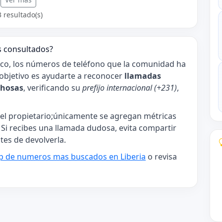
3 resultado(s)
s consultados?
ico, los números de teléfono que la comunidad ha
l objetivo es ayudarte a reconocer
llamadas
chosas
, verificando su
prefijo internacional (+231)
,
l propietario;únicamente se agregan métricas
. Si recibes una llamada dudosa, evita compartir
tes de devolverla.
p de numeros mas buscados en Liberia
o revisa