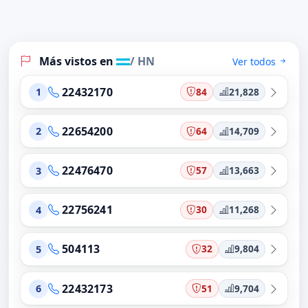
Más vistos en
/ HN
Ver todos
22432170
84
21,828
1
22654200
64
14,709
2
22476470
57
13,663
3
22756241
30
11,268
4
504113
32
9,804
5
22432173
51
9,704
6