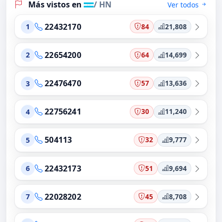
Más vistos en
/ HN
Ver todos
22432170
84
21,808
1
22654200
64
14,699
2
22476470
57
13,636
3
22756241
30
11,240
4
504113
32
9,777
5
22432173
51
9,694
6
22028202
45
8,708
7