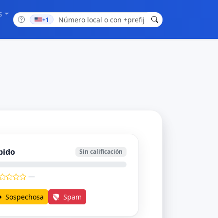
s
+1
bido
Sin calificación
—
Sospechosa
Spam