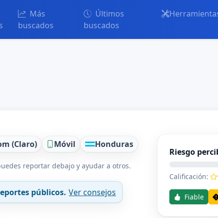
Más
Últimos
Herramienta
s
buscados
buscados
om (Claro)
Móvil
Honduras
Riesgo perci
uedes reportar debajo y ayudar a otros.
Calificación:
eportes públicos.
Ver consejos
Fiable