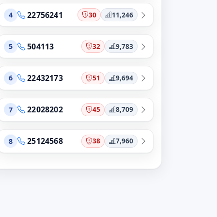
22756241
30
11,246
4
504113
32
9,783
5
22432173
51
9,694
6
22028202
45
8,709
7
25124568
38
7,960
8