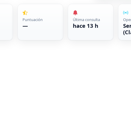
Puntuación
Última consulta
Ope
—
hace 13 h
Se
(Cl