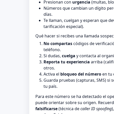
Presionan con
urgencia
(multas, blo
Números que cambian un dígito pero
días.
Te llaman, cuelgan y esperan que de
tarificación especial).
Qué hacer si recibes una llamada sospe
No compartas
códigos de verificaci
teléfono.
Si dudas,
cuelga
y contacta al organi
Reporta tu experiencia
arriba (cali
otros.
Activa el
bloqueo del número
en tu 
Guarda pruebas (capturas, SMS) si 
tu país.
Para este número se ha detectado el o
puede orientar sobre su origen. Recuerd
falsificarse
(técnica de
caller ID spoofing
)