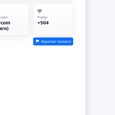
rador
Prefijo
rcom
+504
aro)
Reportar número