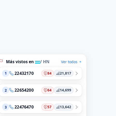
Más vistos en
/ HN
Ver todos
22432170
84
21,817
1
22654200
64
14,699
2
22476470
57
13,642
3