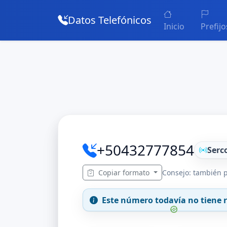
Datos Telefónicos
Inicio
Prefijo
+50432777854
Serc
Copiar formato
Consejo: también p
Este número todavía no tiene r