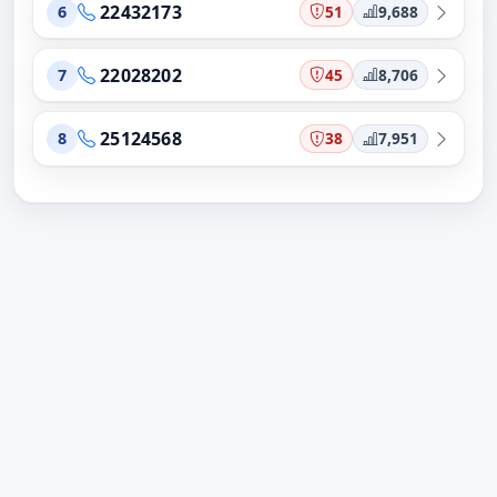
22432173
51
9,688
6
22028202
45
8,706
7
25124568
38
7,951
8