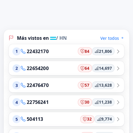
Más vistos en
/ HN
Ver todos
22432170
84
21,806
1
22654200
64
14,697
2
22476470
57
13,628
3
22756241
30
11,238
4
504113
32
9,774
5