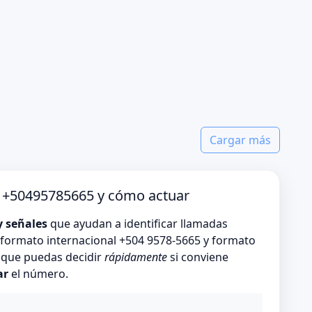
Cargar más
o +50495785665 y cómo actuar
y señales
que ayudan a identificar llamadas
formato internacional +504 9578-5665 y formato
s que puedas decidir
rápidamente
si conviene
ar
el número.
o