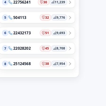
22756241
30
11,239
4
504113
32
9,776
5
22432173
51
9,693
6
22028202
45
8,708
7
25124568
38
7,954
8