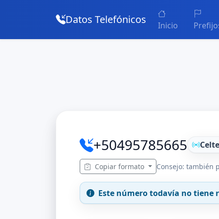
Datos Telefónicos
Inicio
Prefijo
+50495785665
Celte
Copiar formato
Consejo: también p
Este número todavía no tiene r