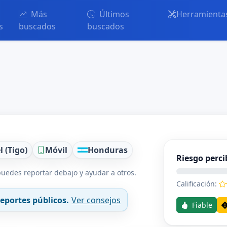
Más
Últimos
Herramienta
s
buscados
buscados
l (Tigo)
Móvil
Honduras
Riesgo perci
uedes reportar debajo y ayudar a otros.
Calificación:
eportes públicos.
Ver consejos
Fiable