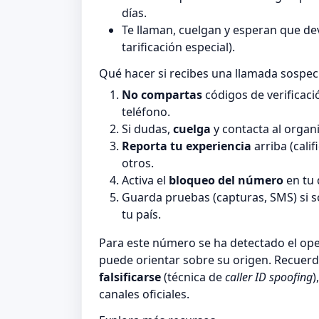
días.
Te llaman, cuelgan y esperan que de
tarificación especial).
Qué hacer si recibes una llamada sospe
No compartas
códigos de verificaci
teléfono.
Si dudas,
cuelga
y contacta al organi
Reporta tu experiencia
arriba (cali
otros.
Activa el
bloqueo del número
en tu 
Guarda pruebas (capturas, SMS) si 
tu país.
Para este número se ha detectado el o
puede orientar sobre su origen. Recuerd
falsificarse
(técnica de
caller ID spoofing
)
canales oficiales.