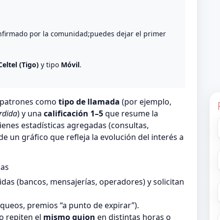
nfirmado por la comunidad;puedes dejar el primer
Celtel (Tigo)
y tipo
Móvil
.
n patrones como
tipo de llamada
(por ejemplo,
rdida
) y una
calificación 1–5
que resume la
ienes estadísticas agregadas (consultas,
 un gráfico que refleja la evolución del interés a
das
as (bancos, mensajerías, operadores) y solicitan
queos, premios “a punto de expirar”).
 repiten el
mismo guion
en distintas horas o