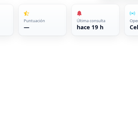
Puntuación
Última consulta
Ope
—
hace 19 h
Cel