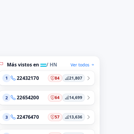
Más vistos en
/ HN
Ver todos
22432170
84
21,807
1
22654200
64
14,699
2
22476470
57
13,636
3