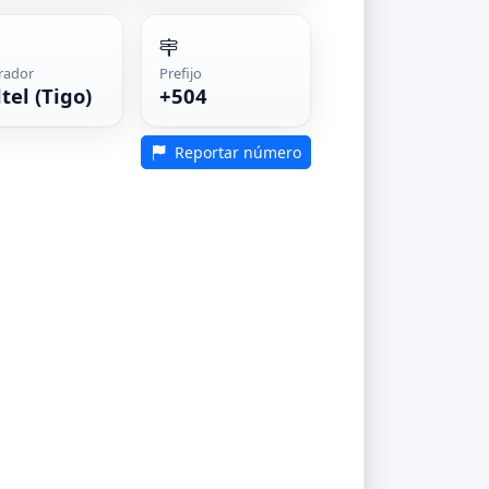
rador
Prefijo
tel (Tigo)
+504
Reportar número