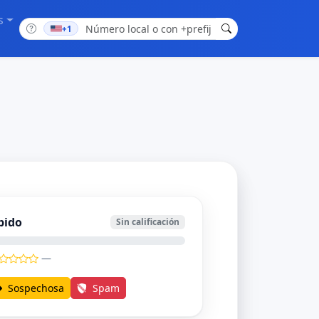
s
+1
bido
Sin calificación
—
Sospechosa
Spam