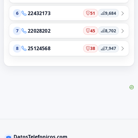
22432173
51
9,684
6
22028202
45
8,702
7
25124568
38
7,947
8
DatosTelefonicos.com