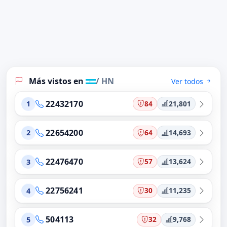
Más vistos en
/ HN
Ver todos
22432170
84
21,801
1
22654200
64
14,693
2
22476470
57
13,624
3
22756241
30
11,235
4
504113
32
9,768
5